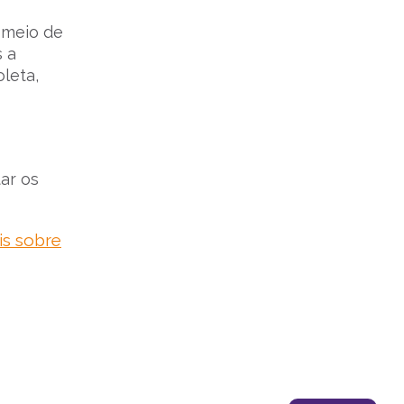
 meio de
s a
leta,
ar os
is sobre