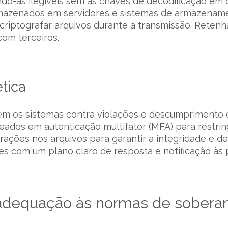
ndo-as ilegíveis sem as chaves de decodificação em
rmazenados em servidores e sistemas de armazenam
riptografar arquivos durante a transmissão. Retenh
com terceiros.
tica
gem os sistemas contra violações e descumprimento 
dos em autenticação multifator (MFA) para restring
ações nos arquivos para garantir a integridade e de
es com um plano claro de resposta e notificação às 
adequação às normas de soberan