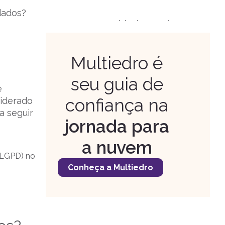
dados?
Como a Multiedro apoia na
adequação às normas de
soberania de dados?
Multiedro é
seu guia de
e
confiança na
siderado
a seguir
jornada para
a nuvem
(LGPD) no
Conheça a Multiedro