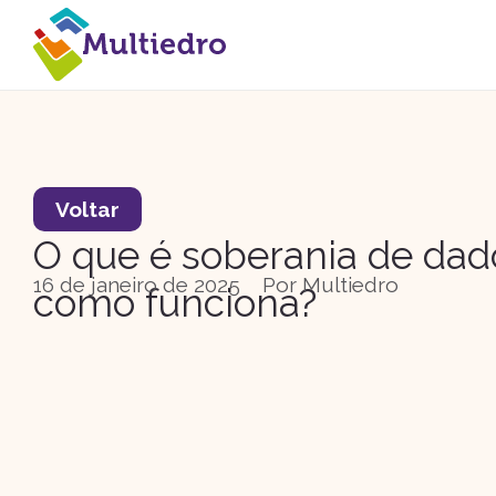
Voltar
O que é soberania de dad
16 de janeiro de 2025
Por
Multiedro
como funciona?