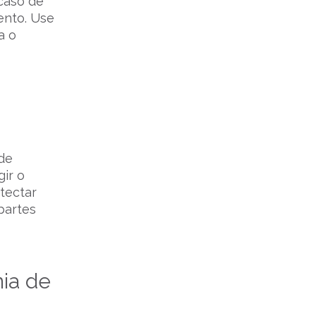
 caso de
ento. Use
a o
de
ir o
tectar
partes
ia de