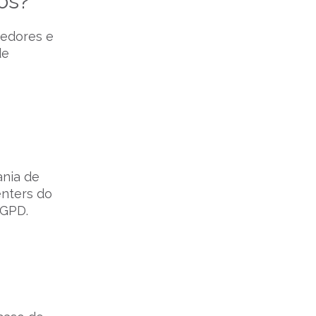
os?
cedores e
de
ania de
enters do
LGPD.