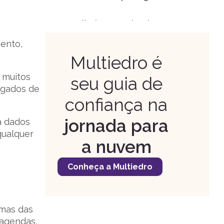
Avalie bem ao implementar
em sua empresa
mento,
Multiedro é
 muitos
seu guia de
ligados de
confiança na
jornada para
a dados
qualquer
a nuvem
Conheça a Multiedro
umas das
 agendas,