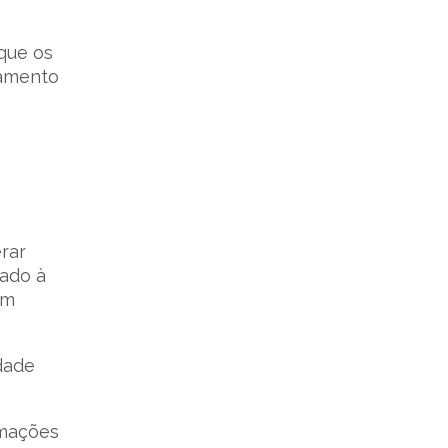
 que os
hamento
rar
tado à
um
idade
rmações