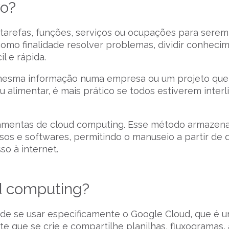
vo?
arefas, funções, serviços ou ocupações para serem
mo finalidade resolver problemas, dividir conheci
l e rápida.
a mesma informação numa empresa ou um projeto que
ou alimentar, é mais prático se todos estiverem inter
ramentas de cloud computing. Esse método armazen
sos e softwares, permitindo o manuseio a partir de 
so à internet.
ud computing?
s de se usar especificamente o Google Cloud, que é 
e que se crie e compartilhe planilhas, fluxogramas,