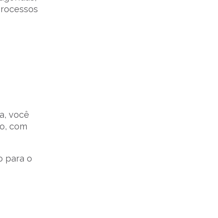
processos
a, você
ão, com
o para o