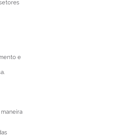
setores
cimento e
a.
r maneira
das