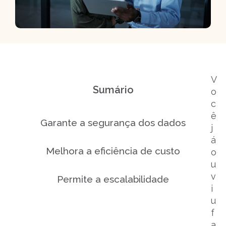
V
Sumário
o
c
ê
Garante a segurança dos dados
j
á
Melhora a eficiência de custo
o
u
v
Permite a escalabilidade
i
u
Sistemas atualizados
f
a