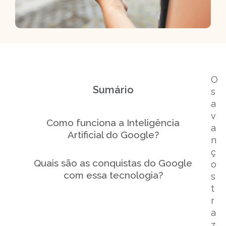
O
Sumário
s
a
v
Como funciona a Inteligência
a
Artificial do Google?
n
ç
Quais são as conquistas do Google
o
com essa tecnologia?
s
t
r
a
z