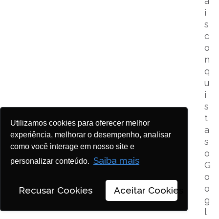
a
i
s
c
o
n
q
u
i
s
t
Utilizamos cookies para oferecer melhor
a
experiência, melhorar o desempenho, analisar
s
como você interage em nosso site e
o
Saiba mais
personalizar conteúdo.
G
o
o
Recusar Cookies
Aceitar Cookies
g
l