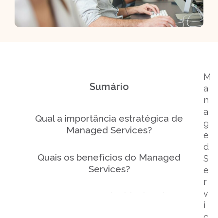
M
Sumário
a
n
a
Qual a importância estratégica de
g
Managed Services?
e
d
Quais os benefícios do Managed
S
Services?
e
r
v
Como o parceiro ideal pode
i
transformar a gestão de
c