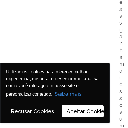
e
s
a
s
g
a
n
h
a
m
a
Utilizamos cookies para oferecer melhor
c
experiência, melhorar o desempenho, analisar
e
como você interage em nosso site e
s
Saiba mais
personalizar conteúdo.
s
o
Recusar Cookies
Aceitar Cookies
a
u
m