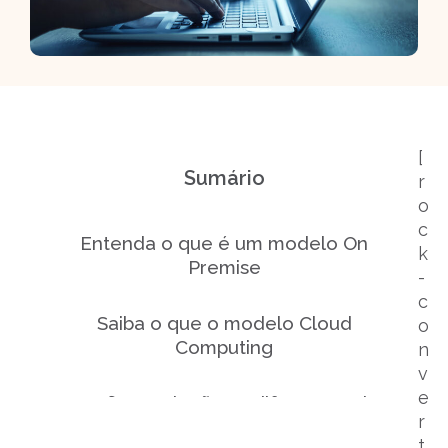
[
Sumário
r
o
c
Entenda o que é um modelo On
k
Premise
-
c
Saiba o que o modelo Cloud
o
Computing
n
v
e
Confira quais são as diferenças de
r
On Premise vs Cloud
t