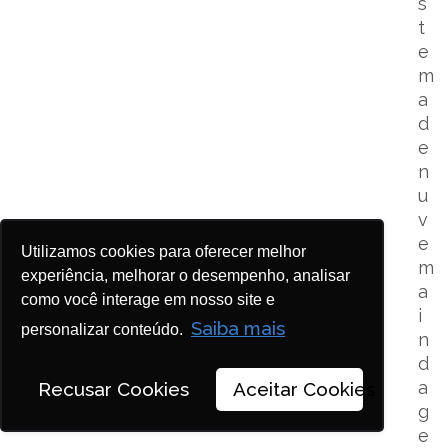
s
t
e
m
a
d
e
n
u
v
e
Utilizamos cookies para oferecer melhor
m
experiência, melhorar o desempenho, analisar
a
como você interage em nosso site e
i
Saiba mais
personalizar conteúdo.
n
d
a
Recusar Cookies
Aceitar Cookies
g
e