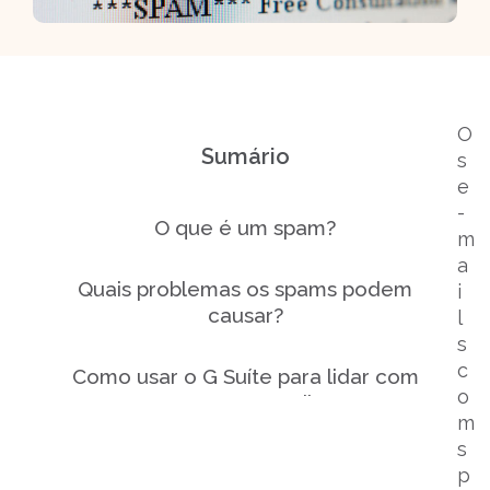
O
Sumário
s
e
-
O que é um spam?
m
a
Quais problemas os spams podem
i
causar?
l
s
c
Como usar o G Suíte para lidar com
o
spam no Gmail?
m
s
p