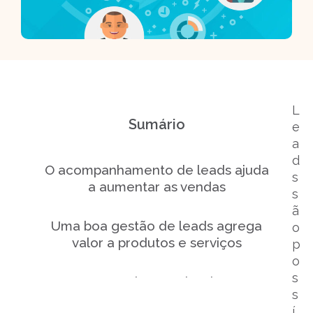
L
Sumário
e
a
d
O acompanhamento de leads ajuda
s
a aumentar as vendas
s
ã
Uma boa gestão de leads agrega
o
valor a produtos e serviços
p
o
s
Quem monitora os leads tem
s
respostas mais rápidas para o
í